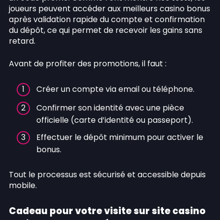
joueurs peuvent accéder aux meilleurs casino bonus
après validation rapide du compte et confirmation
du dépôt, ce qui permet de recevoir les gains sans
retard.
Avant de profiter des promotions, il faut :
Créer un compte via email ou téléphone.
Confirmer son identité avec une pièce
officielle (carte d’identité ou passeport).
Effectuer le dépôt minimum pour activer le
bonus.
Tout le processus est sécurisé et accessible depuis
mobile.
Cadeau pour votre visite sur site casino