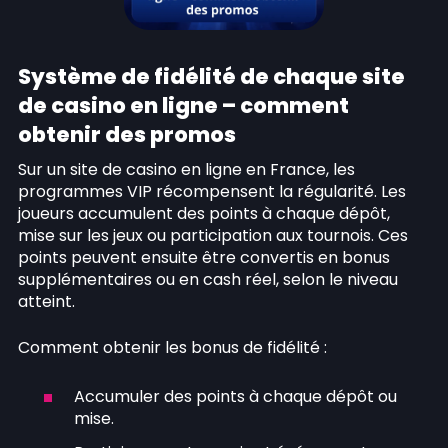
Système de fidélité de chaque site
de casino en ligne – comment
obtenir des promos
Sur un site de casino en ligne en France, les
programmes VIP récompensent la régularité. Les
joueurs accumulent des points à chaque dépôt,
mise sur les jeux ou participation aux tournois. Ces
points peuvent ensuite être convertis en bonus
supplémentaires ou en cash réel, selon le niveau
atteint.
Comment obtenir les bonus de fidélité :
Accumuler des points à chaque dépôt ou
mise.