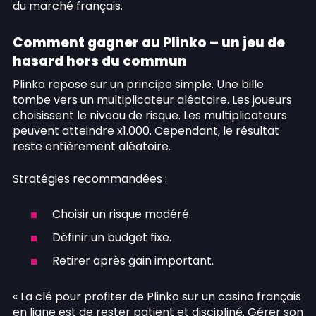
du marché français.
Comment gagner au Plinko – un jeu de
hasard hors du commun
Plinko repose sur un principe simple. Une bille
tombe vers un multiplicateur aléatoire. Les joueurs
choisissent le niveau de risque. Les multiplicateurs
peuvent atteindre x1.000. Cependant, le résultat
reste entièrement aléatoire.
Stratégies recommandées :
Choisir un risque modéré.
Définir un budget fixe.
Retirer après gain important.
« La clé pour profiter de Plinko sur un casino français
en ligne est de rester patient et discipliné. Gérer son