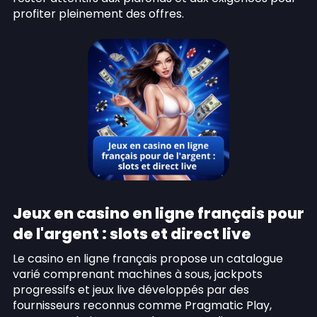
profiter pleinement des offres.
Jeux en casino en ligne français pour
de l'argent : slots et direct live
Le casino en ligne français propose un catalogue
varié comprenant machines à sous, jackpots
progressifs et jeux live développés par des
fournisseurs reconnus comme Pragmatic Play,