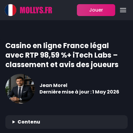
Jouer
Casino en ligne France légal
avec RTP 98,59 %+ iTech Labs –
classement et avis des joueurs
Jean Morel
Dernière mise à jour : 1 May 2026
Contenu