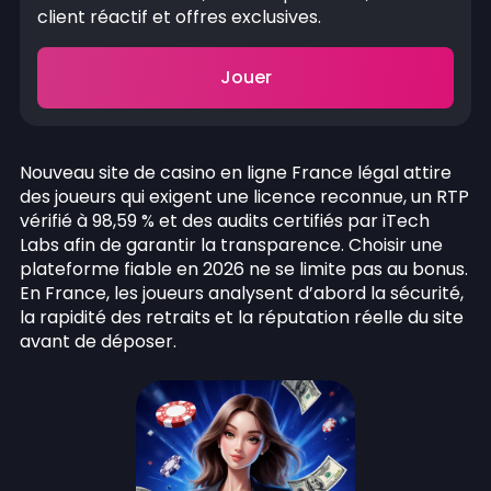
client réactif et offres exclusives.
Jouer
Nouveau site de casino en ligne France légal attire
des joueurs qui exigent une licence reconnue, un RTP
vérifié à 98,59 % et des audits certifiés par iTech
Labs afin de garantir la transparence. Choisir une
plateforme fiable en 2026 ne se limite pas au bonus.
En France, les joueurs analysent d’abord la sécurité,
la rapidité des retraits et la réputation réelle du site
avant de déposer.