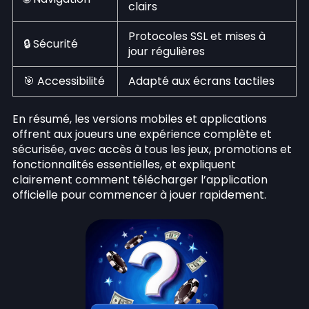
clairs
Protocoles SSL et mises à
🔒 Sécurité
jour régulières
🎯 Accessibilité
Adapté aux écrans tactiles
En résumé, les versions mobiles et applications
offrent aux joueurs une expérience complète et
sécurisée, avec accès à tous les jeux, promotions et
fonctionnalités essentielles, et expliquent
clairement comment télécharger l’application
officielle pour commencer à jouer rapidement.