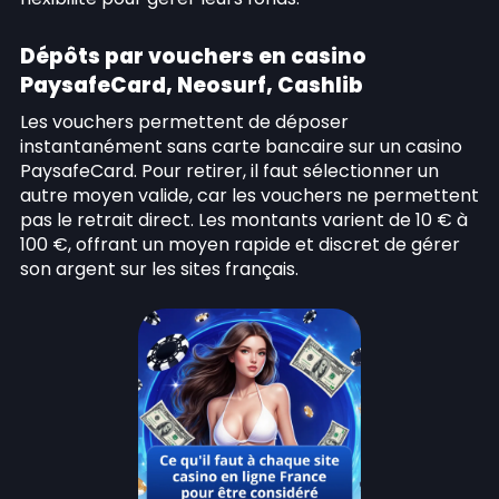
Dépôts par vouchers en casino
PaysafeCard, Neosurf, Cashlib
Les vouchers permettent de déposer
instantanément sans carte bancaire sur un casino
PaysafeCard. Pour retirer, il faut sélectionner un
autre moyen valide, car les vouchers ne permettent
pas le retrait direct. Les montants varient de 10 € à
100 €, offrant un moyen rapide et discret de gérer
son argent sur les sites français.