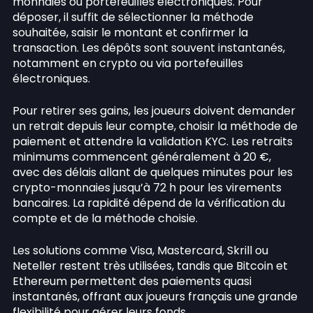
monnaies ou portefeuilles électroniques. Pour
déposer, il suffit de sélectionner la méthode
souhaitée, saisir le montant et confirmer la
transaction. Les dépôts sont souvent instantanés,
notamment en crypto ou via portefeuilles
électroniques.
Pour retirer ses gains, les joueurs doivent demander
un retrait depuis leur compte, choisir la méthode de
paiement et attendre la validation KYC. Les retraits
minimums commencent généralement à 20 €,
avec des délais allant de quelques minutes pour les
crypto-monnaies jusqu’à 72 h pour les virements
bancaires. La rapidité dépend de la vérification du
compte et de la méthode choisie.
Les solutions comme Visa, Mastercard, Skrill ou
Neteller restent très utilisées, tandis que Bitcoin et
Ethereum permettent des paiements quasi
instantanés, offrant aux joueurs français une grande
flexibilité pour gérer leurs fonds.