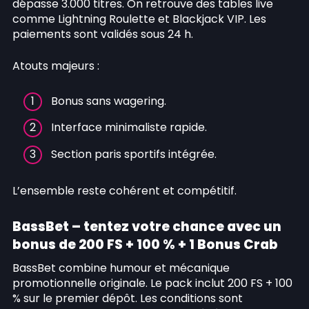
dépasse 3.000 titres. On retrouve des tables live
comme Lightning Roulette et Blackjack VIP. Les
paiements sont validés sous 24 h.
Atouts majeurs :
Bonus sans wagering.
Interface minimaliste rapide.
Section paris sportifs intégrée.
L’ensemble reste cohérent et compétitif.
BassBet – tentez votre chance avec un
bonus de 200 FS + 100 % + 1 Bonus Crab
BassBet combine humour et mécanique
promotionnelle originale. Le pack inclut 200 FS + 100
% sur le premier dépôt. Les conditions sont