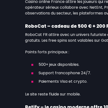
Casino online France attire les joueurs qui r
opérateur sérieux collabore avec NetEnt, Pr
observations du secteur, les plateformes a
RoboCat – cadeau de 500 € + 200 F
RoboCat FR attire avec un univers futuriste
gratuits. Les free spins sont valables sur G
Points forts principaux :
500+ jeux disponibles.
Support francophone 24/7.
Paiements Visa et crypto.
Le site reste fluide sur mobile.
Betify – le casino moderne offre 1