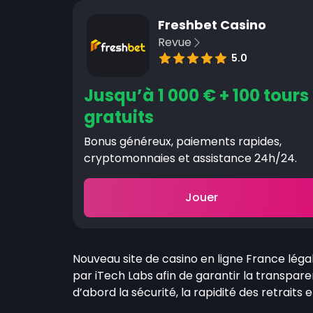
Freshbet Casino
Revue
5.0
Jusqu’à 1 000 € + 100 tours
gratuits
Bonus généreux, paiements rapides,
cryptomonnaies et assistance 24h/24.
Jouer
Nouveau site de casino en ligne France légal 
par iTech Labs afin de garantir la transpare
d’abord la sécurité, la rapidité des retraits 