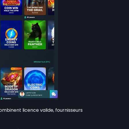
mbinent licence valide, fournisseurs