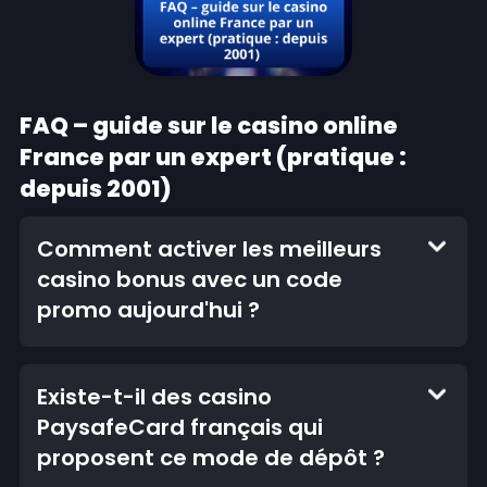
FAQ – guide sur le casino online
France par un expert (pratique :
depuis 2001)
Comment activer les meilleurs
casino bonus avec un code
promo aujourd'hui ?
Sur un casino proposant les meilleurs casino
bonus, il suffit d’entrer le code promo lors du
dépôt, de vérifier les conditions de wagering et
Existe-t-il des casino
la validité. Le bonus s’active automatiquement
PaysafeCard français qui
après confirmation et peut être utilisé
proposent ce mode de dépôt ?
immédiatement pour tester les jeux.
Oui, plusieurs plateformes acceptent