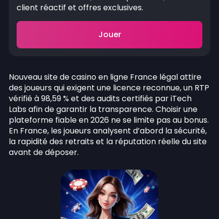
client réactif et offres exclusives.
Jouer
Nouveau site de casino en ligne France légal attire
des joueurs qui exigent une licence reconnue, un RTP
vérifié à 98,59 % et des audits certifiés par iTech
Labs afin de garantir la transparence. Choisir une
plateforme fiable en 2026 ne se limite pas au bonus.
En France, les joueurs analysent d’abord la sécurité,
la rapidité des retraits et la réputation réelle du site
avant de déposer.