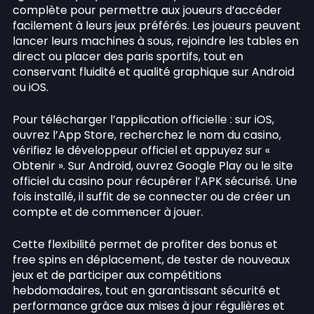
complète pour permettre aux joueurs d’accéder
facilement à leurs jeux préférés. Les joueurs peuvent
lancer leurs machines à sous, rejoindre les tables en
direct ou placer des paris sportifs, tout en
conservant fluidité et qualité graphique sur Android
ou iOS.
Pour télécharger l’application officielle : sur iOS,
ouvrez l’App Store, recherchez le nom du casino,
vérifiez le développeur officiel et appuyez sur «
Obtenir ». Sur Android, ouvrez Google Play ou le site
officiel du casino pour récupérer l’APK sécurisé. Une
fois installé, il suffit de se connecter ou de créer un
compte et de commencer à jouer.
Cette flexibilité permet de profiter des bonus et
free spins en déplacement, de tester de nouveaux
jeux et de participer aux compétitions
hebdomadaires, tout en garantissant sécurité et
performance grâce aux mises à jour régulières et