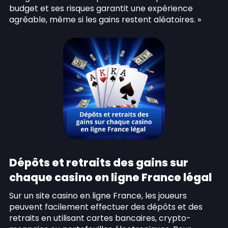
budget et ses risques garantit une expérience
agréable, même si les gains restent aléatoires. »
Dépôts et retraits des gains sur
chaque casino en ligne France légal
Sur un site casino en ligne France, les joueurs
peuvent facilement effectuer des dépôts et des
retraits en utilisant cartes bancaires, crypto-