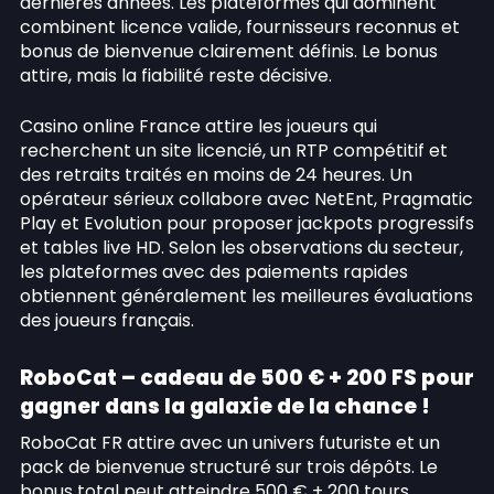
dernières années. Les plateformes qui dominent
combinent licence valide, fournisseurs reconnus et
bonus de bienvenue clairement définis. Le bonus
attire, mais la fiabilité reste décisive.
Casino online France attire les joueurs qui
recherchent un site licencié, un RTP compétitif et
des retraits traités en moins de 24 heures. Un
opérateur sérieux collabore avec NetEnt, Pragmatic
Play et Evolution pour proposer jackpots progressifs
et tables live HD. Selon les observations du secteur,
les plateformes avec des paiements rapides
obtiennent généralement les meilleures évaluations
des joueurs français.
RoboCat – cadeau de 500 € + 200 FS pour
gagner dans la galaxie de la chance !
RoboCat FR attire avec un univers futuriste et un
pack de bienvenue structuré sur trois dépôts. Le
bonus total peut atteindre 500 € + 200 tours