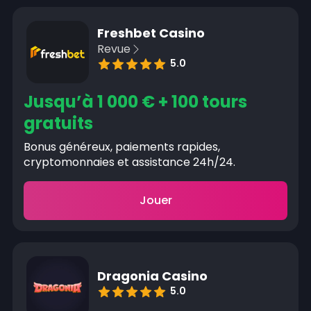
Freshbet Casino
Revue
5.0
Jusqu’à 1 000 € + 100 tours
gratuits
Bonus généreux, paiements rapides,
cryptomonnaies et assistance 24h/24.
Jouer
Dragonia Casino
5.0