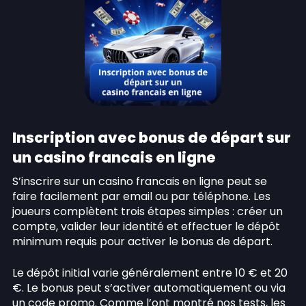
Inscription avec bonus de départ sur
un casino francais en ligne
S’inscrire sur un casino francais en ligne peut se
faire facilement par email ou par téléphone. Les
joueurs complètent trois étapes simples : créer un
compte, valider leur identité et effectuer le dépôt
minimum requis pour activer le bonus de départ.
Le dépôt initial varie généralement entre 10 € et 20
€. Le bonus peut s’activer automatiquement ou via
un code promo. Comme l’ont montré nos tests, les