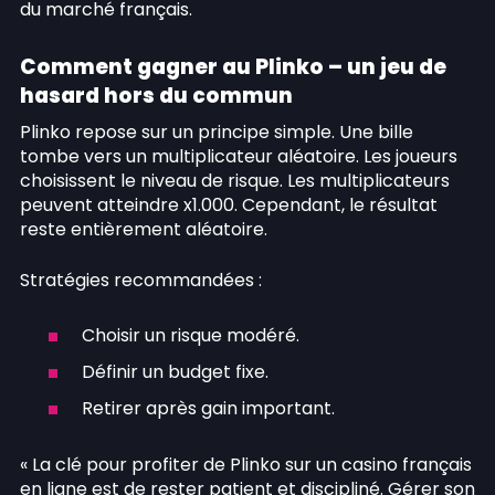
du marché français.
Comment gagner au Plinko – un jeu de
hasard hors du commun
Plinko repose sur un principe simple. Une bille
tombe vers un multiplicateur aléatoire. Les joueurs
choisissent le niveau de risque. Les multiplicateurs
peuvent atteindre x1.000. Cependant, le résultat
reste entièrement aléatoire.
Stratégies recommandées :
Choisir un risque modéré.
Définir un budget fixe.
Retirer après gain important.
« La clé pour profiter de Plinko sur un casino français
en ligne est de rester patient et discipliné. Gérer son