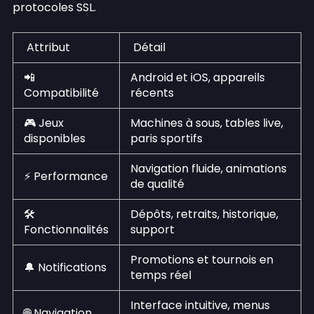
protocoles SSL.
Attribut
Détail
📲
Android et iOS, appareils
Compatibilité
récents
🎮 Jeux
Machines à sous, tables live,
disponibles
paris sportifs
Navigation fluide, animations
⚡ Performance
de qualité
🛠️
Dépôts, retraits, historique,
Fonctionnalités
support
Promotions et tournois en
🔔 Notifications
temps réel
Interface intuitive, menus
🌐 Navigation