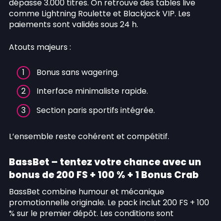
dépasse 3.000 titres. On retrouve des tables live
comme Lightning Roulette et Blackjack VIP. Les
paiements sont validés sous 24 h.
Atouts majeurs :
Bonus sans wagering.
Interface minimaliste rapide.
Section paris sportifs intégrée.
L’ensemble reste cohérent et compétitif.
BassBet – tentez votre chance avec un
bonus de 200 FS + 100 % + 1 Bonus Crab
BassBet combine humour et mécanique
promotionnelle originale. Le pack inclut 200 FS + 100
% sur le premier dépôt. Les conditions sont