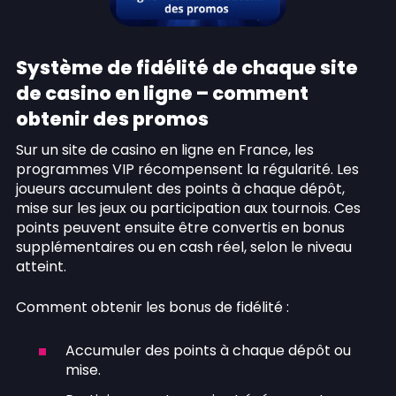
Système de fidélité de chaque site
de casino en ligne – comment
obtenir des promos
Sur un site de casino en ligne en France, les
programmes VIP récompensent la régularité. Les
joueurs accumulent des points à chaque dépôt,
mise sur les jeux ou participation aux tournois. Ces
points peuvent ensuite être convertis en bonus
supplémentaires ou en cash réel, selon le niveau
atteint.
Comment obtenir les bonus de fidélité :
Accumuler des points à chaque dépôt ou
mise.